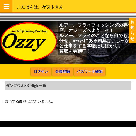
こんばんは。
ゲスト
さん
お
ルアー、フライフィッシングの専門
知
店、オジーズへようこそ！
ら
ルアー、フライのことなら何でもお
せ
任せ。ozzysにある釣具は、しっかり
と仕事をする本物たちばかり。
買取も実施中！
ログイン
会員登録
パスワード確認
ダンゴウオSR-High 一覧
該当する商品はございません。