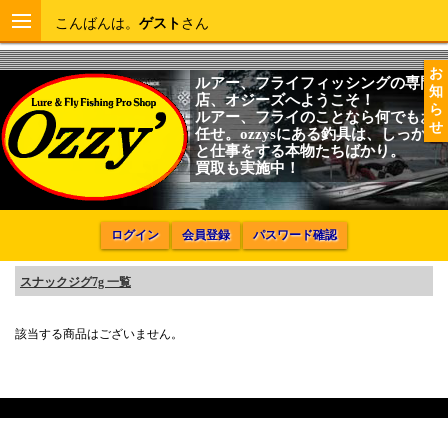
こんばんは。
ゲスト
さん
お
ルアー、フライフィッシングの専門
知
店、オジーズへようこそ！
ら
ルアー、フライのことなら何でもお
せ
任せ。ozzysにある釣具は、しっかり
と仕事をする本物たちばかり。
買取も実施中！
ログイン
会員登録
パスワード確認
スナックジグ7g 一覧
該当する商品はございません。