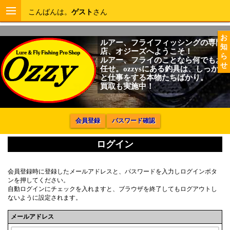
こんばんは。
ゲスト
さん
お
ルアー、フライフィッシングの専門
知
店、オジーズへようこそ！
ら
ルアー、フライのことなら何でもお
せ
任せ。ozzysにある釣具は、しっかり
と仕事をする本物たちばかり。
買取も実施中！
会員登録
パスワード確認
ログイン
会員登録時に登録したメールアドレスと、パスワードを入力しログインボタ
ンを押してください。
自動ログインにチェックを入れますと、ブラウザを終了してもログアウトし
ないように設定されます。
メールアドレス