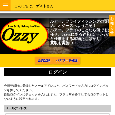
こんにちは。
ゲスト
さん
お
ルアー、フライフィッシングの専門
知
店、オジーズへようこそ！
ら
ルアー、フライのことなら何でもお
せ
任せ。ozzysにある釣具は、しっかり
と仕事をする本物たちばかり。
買取も実施中！
会員登録
パスワード確認
ログイン
会員登録時に登録したメールアドレスと、パスワードを入力しログインボタ
ンを押してください。
自動ログインにチェックを入れますと、ブラウザを終了してもログアウトし
ないように設定されます。
メールアドレス