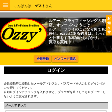
こんばんは。
ゲスト
さん
お
ルアー、フライフィッシングの専門
知
店、オジーズへようこそ！
ら
ルアー、フライのことなら何でもお
せ
任せ。ozzysにある釣具は、しっかり
と仕事をする本物たちばかり。
買取も実施中！
会員登録
パスワード確認
ログイン
会員登録時に登録したメールアドレスと、パスワードを入力しログインボタ
ンを押してください。
自動ログインにチェックを入れますと、ブラウザを終了してもログアウトし
ないように設定されます。
メールアドレス