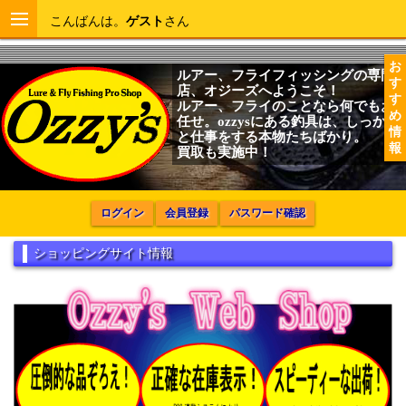
こんばんは。
ゲスト
さん
お
ルアー、フライフィッシングの専門
す
店、オジーズへようこそ！
す
ルアー、フライのことなら何でもお
め
任せ。ozzysにある釣具は、しっかり
情
と仕事をする本物たちばかり。
報
買取も実施中！
ログイン
会員登録
パスワード確認
ショッピングサイト情報