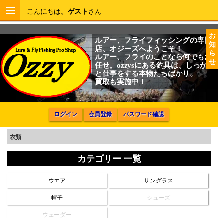
こんにちは。
ゲスト
さん
お
ルアー、フライフィッシングの専門
知
店、オジーズへようこそ！
ら
ルアー、フライのことなら何でもお
せ
任せ。ozzysにある釣具は、しっかり
と仕事をする本物たちばかり。
買取も実施中！
ログイン
会員登録
パスワード確認
衣類
カテゴリー 一覧
ウエア
サングラス
帽子
シューズ
ウェーダー