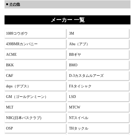
■
その他
メーカー 一覧
1089コウボウ
3M
439BMRカンパニー
Abu（アブ）
ACME
BBギヤ
BKK
BMO
C&F
D-3カスタムルアーズ
deps（デプス）
FAタイシャク
GM（ゴールデンミーン）
LSD
MLT
MTCW
NBC(日本バスクラブ)
NTスイベル
OSP
THタックル