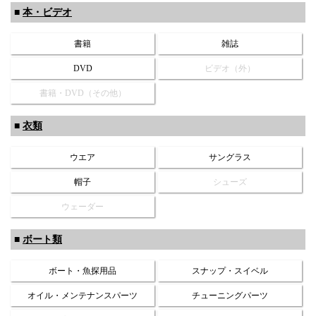
■
本・ビデオ
書籍
雑誌
DVD
ビデオ（外）
書籍・DVD（その他）
■
衣類
ウエア
サングラス
帽子
シューズ
ウェーダー
■
ボート類
ボート・魚探用品
スナップ・スイベル
オイル・メンテナンスパーツ
チューニングパーツ