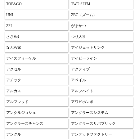
TOP&GO
TWO SEEM
UNI
ZBC（ズーム）
ZPI
がまかつ
ささめ針
つり人社
なぶら家
アイジェットリンク
アイスフォーゲル
アイビーライン
アクセル
アクティブ
アチック
アベイル
アルカス
アルフハイト
アルフレッド
アワビホンポ
アンクルジョシュ
アングラーズシステム
アングラーズチャンス
アングラーズリパブリック
アングル
アンデッドファクトリー