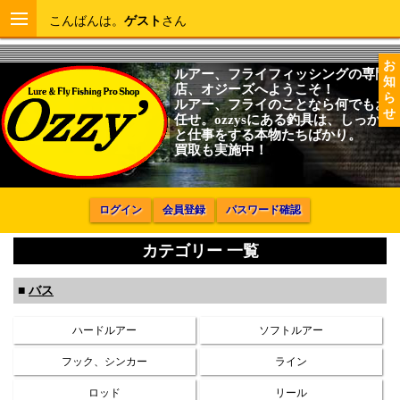
こんばんは。
ゲスト
さん
お
ルアー、フライフィッシングの専門
知
店、オジーズへようこそ！
ら
ルアー、フライのことなら何でもお
せ
任せ。ozzysにある釣具は、しっかり
と仕事をする本物たちばかり。
買取も実施中！
ログイン
会員登録
パスワード確認
カテゴリー 一覧
■
バス
ハードルアー
ソフトルアー
フック、シンカー
ライン
ロッド
リール