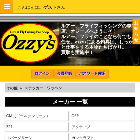
こんばんは。
ゲスト
さん
お
ルアー、フライフィッシングの専門
知
店、オジーズへようこそ！
ら
ルアー、フライのことなら何でもお
せ
任せ。ozzysにある釣具は、しっかり
と仕事をする本物たちばかり。
買取も実施中！
ログイン
会員登録
パスワード確認
その他
»
ステッカー・ワッペン
メーカー 一覧
GM（ゴールデンミーン）
OSP
ZPI
アクティブ
エバーグリーン
ガンクラフト