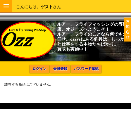
こんにちは。
ゲスト
さん
お
ルアー、フライフィッシングの専門
知
店、オジーズへようこそ！
ら
ルアー、フライのことなら何でもお
せ
任せ。ozzysにある釣具は、しっかり
と仕事をする本物たちばかり。
買取も実施中！
ログイン
会員登録
パスワード確認
該当する商品はございません。