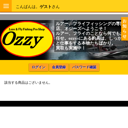
こんばんは。
ゲスト
さん
お
ルアー、フライフィッシングの専門
知
店、オジーズへようこそ！
ら
ルアー、フライのことなら何でもお
せ
任せ。ozzysにある釣具は、しっかり
と仕事をする本物たちばかり。
買取も実施中！
ログイン
会員登録
パスワード確認
該当する商品はございません。