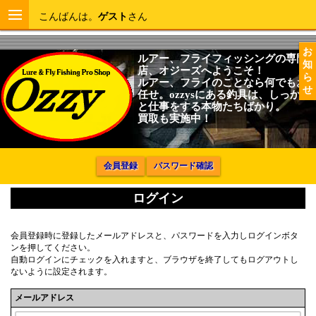
こんばんは。
ゲスト
さん
お
ルアー、フライフィッシングの専門
知
店、オジーズへようこそ！
ら
ルアー、フライのことなら何でもお
せ
任せ。ozzysにある釣具は、しっかり
と仕事をする本物たちばかり。
買取も実施中！
会員登録
パスワード確認
ログイン
会員登録時に登録したメールアドレスと、パスワードを入力しログインボタ
ンを押してください。
自動ログインにチェックを入れますと、ブラウザを終了してもログアウトし
ないように設定されます。
メールアドレス