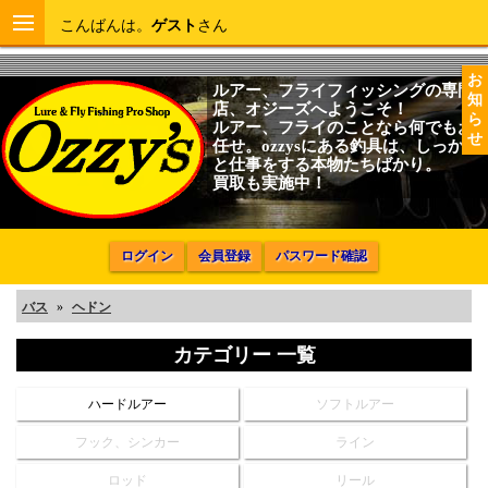
こんばんは。
ゲスト
さん
お
ルアー、フライフィッシングの専門
知
店、オジーズへようこそ！
ら
ルアー、フライのことなら何でもお
せ
任せ。ozzysにある釣具は、しっかり
と仕事をする本物たちばかり。
買取も実施中！
ログイン
会員登録
パスワード確認
バス
»
ヘドン
カテゴリー 一覧
ハードルアー
ソフトルアー
フック、シンカー
ライン
ロッド
リール