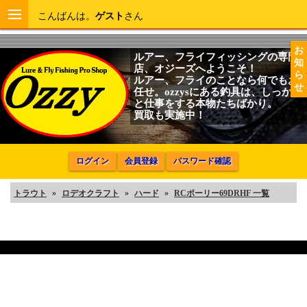
こんばんは。
ゲスト
さん
お
ルアー、フライフィッシングの専門
知
店、オジーズへようこそ！
ら
ルアー、フライのことなら何でもお
せ
任せ。ozzysにある釣具は、しっかり
と仕事をする本物たちばかり。
買取も実施中！
ログイン
会員登録
パスワード確認
トラウト
»
ロデオクラフト
»
ハード
»
RCポーリー69DRHF 一覧