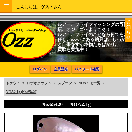
こんにちは。
ゲスト
さん
お
ルアー、フライフィッシングの専門
知
店、オジーズへようこそ！
ら
ルアー、フライのことなら何でもお
せ
任せ。ozzysにある釣具は、しっかり
と仕事をする本物たちばかり。
買取も実施中！
ログイン
会員登録
パスワード確認
トラウト
»
ロデオクラフト
»
スプーン
»
NOA2.1g 一覧
»
NOA2.1g (No.65420)
No.65420 NOA2.1g