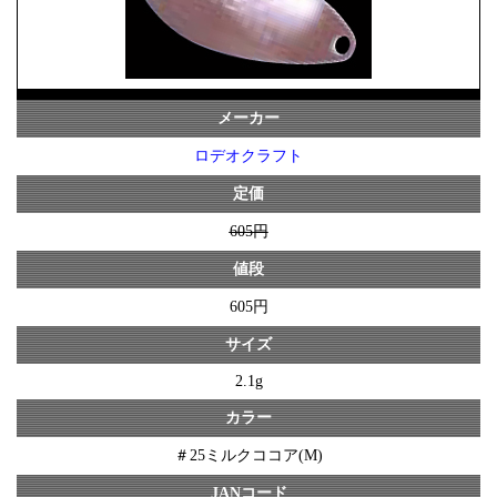
メーカー
ロデオクラフト
定価
605円
値段
605円
サイズ
2.1g
カラー
＃25ミルクココア(M)
JANコード