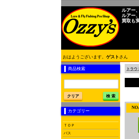
ルアー
ルアー
買取も
おはようございます。
ゲスト
さん
商品検索
トラウ
クリア
検 索
NOA-
カテゴリー
ＴＯＰ
バス