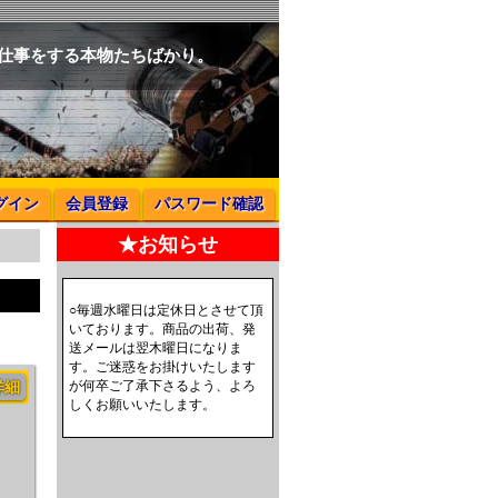
と仕事をする本物たちばかり。
グイン
会員登録
パスワード確認
★お知らせ
○毎週水曜日は定休日とさせて頂
いております。商品の出荷、発
送メールは翌木曜日になりま
す。ご迷惑をお掛けいたします
詳細
が何卒ご了承下さるよう、よろ
しくお願いいたします。