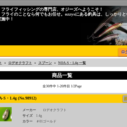
、フライフィッシングの専門店、オジーズへようこそ！
、フライのことなら何でもお任せ。ozzysにある釣具は、しっかり
実施中！
ロ
ト
»
ロデオクラフト
»
スプーン
»
NOA-S・1.4g 一覧
商品一覧
全30件中 1-20件目 1/2Page
S・1.4g (No.98912)
メーカー
ロデオクラフト
サイズ
1.4g
カラー
＃01ゴールド