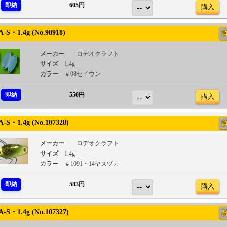
即納
605円
購入
S・1.4g (No.98918)
メーカー
ロデオクラフト
サイズ
1.4g
カラー
＃08セイウン
即納
550円
購入
S・1.4g (No.107328)
メーカー
ロデオクラフト
サイズ
1.4g
カラー
＃1091・14ヤスヅカ
即納
583円
購入
S・1.4g (No.107327)