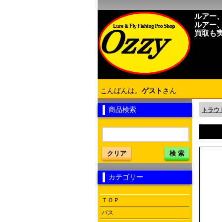
ルアー
ルアー
買取も
こんばんは。
ゲスト
さん
商品検索
トラウ
クリア
検 索
カテゴリー
ＴＯＰ
バス