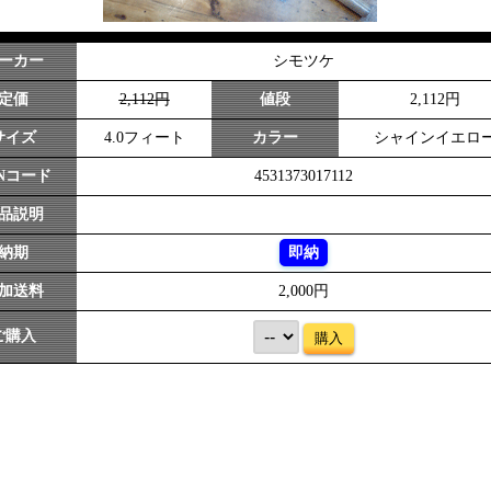
ーカー
シモツケ
定価
2,112円
値段
2,112円
サイズ
4.0フィート
カラー
シャインイエロ
ANコード
4531373017112
品説明
納期
即納
加送料
2,000円
ご購入
購入