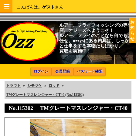
こんばんは。
ゲスト
さん
お
ルアー、フライフィッシングの専門
知
店、オジーズへようこそ！
ら
ルアー、フライのことなら何でもお
せ
任せ。ozzysにある釣具は、しっかり
と仕事をする本物たちばかり。
買取も実施中！
ログイン
会員登録
パスワード確認
トラウト
»
シモツケ
»
ロッド
»
TMグレートマスレンジャー・CT40 (No.115302)
No.115302 TMグレートマスレンジャー・CT40