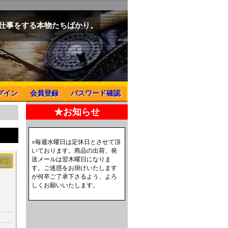
と仕事をする本物たちばかり。
グイン
会員登録
パスワード確認
★お知らせ
○毎週水曜日は定休日とさせて頂
いております。商品の出荷、発
送メールは翌木曜日になりま
詳細
す。ご迷惑をお掛けいたします
が何卒ご了承下さるよう、よろ
しくお願いいたします。