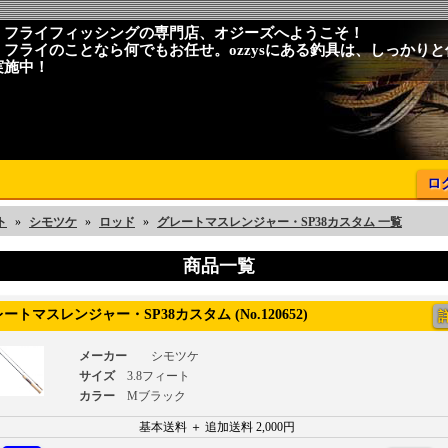
、フライフィッシングの専門店、オジーズへようこそ！
、フライのことなら何でもお任せ。ozzysにある釣具は、しっかり
実施中！
ロ
ト
»
シモツケ
»
ロッド
»
グレートマスレンジャー・SP38カスタム 一覧
商品一覧
トマスレンジャー・SP38カスタム (No.120652)
メーカー
シモツケ
サイズ
3.8フィート
カラー
Mブラック
基本送料 ＋ 追加送料 2,000円