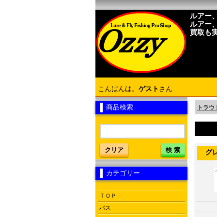
ルアー
ルアー
買取も
こんばんは。
ゲスト
さん
商品検索
トラウ
クリア
検 索
グレー
カテゴリー
ＴＯＰ
バス