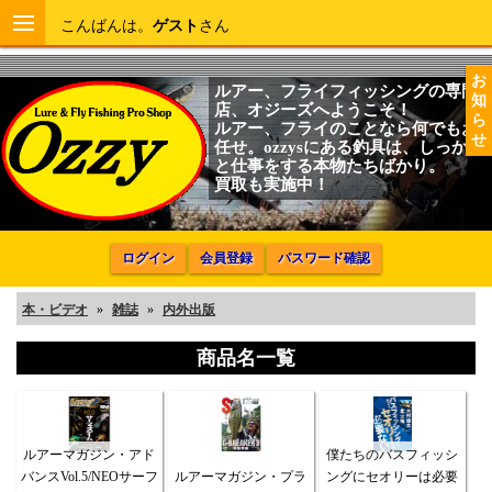
こんばんは。
ゲスト
さん
お
ルアー、フライフィッシングの専門
知
店、オジーズへようこそ！
ら
ルアー、フライのことなら何でもお
せ
任せ。ozzysにある釣具は、しっかり
と仕事をする本物たちばかり。
買取も実施中！
ログイン
会員登録
パスワード確認
本・ビデオ
»
雑誌
»
内外出版
商品名一覧
ルアーマガジン・アド
僕たちのバスフィッシ
バンスVol.5/NEOサーフ
ルアーマガジン・プラ
ングにセオリーは必要