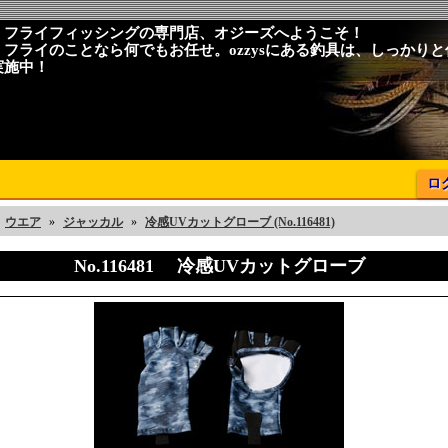
、フライフィッシングの専門店、オジーズへようこそ！
、フライのことなら何でもお任せ。ozzysにある釣具は、しっかり
実施中！
ロ
ウエア
»
ジャッカル
»
冷感UVカットグローブ (No.116481)
No.116481 冷感UVカットグローブ