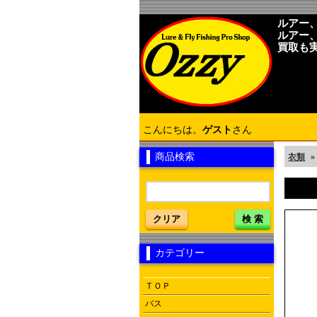
ルアー
ルアー
買取も
こんにちは。
ゲスト
さん
商品検索
衣類
»
クリア
検 索
カテゴリー
ＴＯＰ
バス