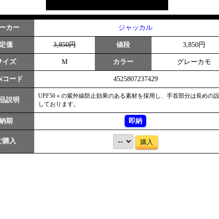
ーカー
ジャッカル
定価
3,850円
値段
3,850円
サイズ
M
カラー
グレーカモ
ANコード
4525807237429
UPF50＋の紫外線防止効果のある素材を採用し、手首部分は長めの
品説明
しております。
納期
即納
ご購入
購入