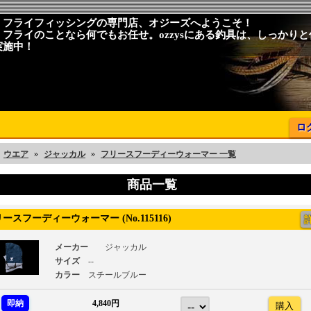
、フライフィッシングの専門店、オジーズへようこそ！
、フライのことなら何でもお任せ。ozzysにある釣具は、しっかり
実施中！
ロ
ウエア
»
ジャッカル
»
フリースフーディーウォーマー 一覧
商品一覧
スフーディーウォーマー (No.115116)
メーカー
ジャッカル
サイズ
--
カラー
スチールブルー
即納
4,840円
購入