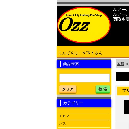
ルアー
ルアー
買取も
こんばんは。
ゲスト
さん
商品検索
衣類
»
クリア
検 索
フリー
カテゴリー
ＴＯＰ
バス