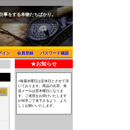
と仕事をする本物たちばかり。
グイン
会員登録
パスワード確認
★お知らせ
○毎週水曜日は定休日とさせて頂
いております。商品の出荷、発
送メールは翌木曜日になりま
詳細
す。ご迷惑をお掛けいたします
が何卒ご了承下さるよう、よろ
しくお願いいたします。