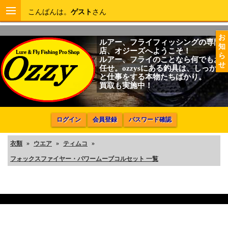
こんばんは。
ゲスト
さん
お
ルアー、フライフィッシングの専門
知
店、オジーズへようこそ！
ら
ルアー、フライのことなら何でもお
せ
任せ。ozzysにある釣具は、しっかり
と仕事をする本物たちばかり。
買取も実施中！
ログイン
会員登録
パスワード確認
衣類
»
ウエア
»
ティムコ
»
フォックスファイヤー・パワームーブコルセット 一覧