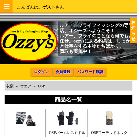
こんばんは。
ゲスト
さん
お
ルアー、フライフィッシングの専門
知
店、オジーズへようこそ！
ら
ルアー、フライのことなら何でもお
せ
任せ。ozzysにある釣具は、しっかり
と仕事をする本物たちばかり。
買取も実施中！
ログイン
会員登録
パスワード確認
衣類
»
ウエア
»
OSP
商品名一覧
OSPパームレスミドル
OSPフーデッドネック