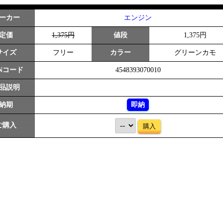
ーカー
エンジン
定価
1,375円
値段
1,375円
サイズ
フリー
カラー
グリーンカモ
ANコード
4548393070010
品説明
納期
即納
ご購入
購入