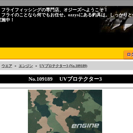
、フライフィッシングの専門店、オジーズへようこそ！
、フライのことなら何でもお任せ。ozzysにある釣具は、しっかり
実施中！
ロ
ウエア
»
エンジン
»
UVプロテクター3 (No.109189)
No.109189 UVプロテクター3