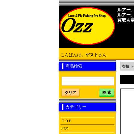
ルアー
ルアー
買取も
こんばんは。
ゲスト
さん
商品検索
衣類
»
クリア
検 索
カテゴリー
ＴＯＰ
バス