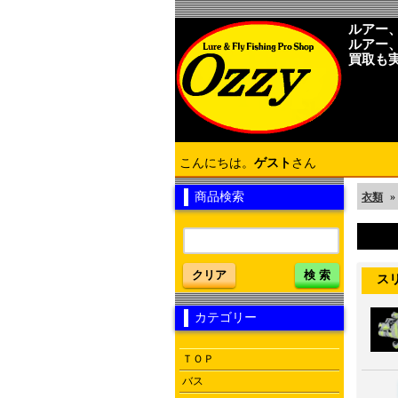
ルアー
ルアー
買取も
こんにちは。
ゲスト
さん
商品検索
衣類
»
クリア
検 索
スリー
カテゴリー
ＴＯＰ
バス