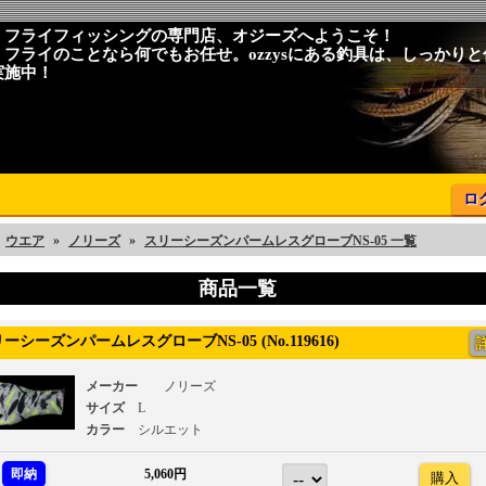
、フライフィッシングの専門店、オジーズへようこそ！
、フライのことなら何でもお任せ。ozzysにある釣具は、しっかり
実施中！
ロ
ウエア
»
ノリーズ
»
スリーシーズンパームレスグローブNS-05 一覧
商品一覧
シーズンパームレスグローブNS-05 (No.119616)
メーカー
ノリーズ
サイズ
L
カラー
シルエット
即納
5,060円
購入