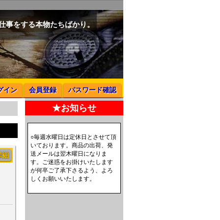
と仕事をする本物たちばかり。
グイン
会員登録
パスワード確認
★お知らせ
○毎週水曜日は定休日とさせて頂
いております。商品の出荷、発
送メールは翌木曜日になりま
詳細
す。ご迷惑をお掛けいたします
が何卒ご了承下さるよう、よろ
しくお願いいたします。