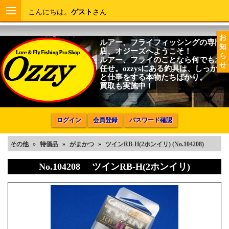
こんにちは。
ゲスト
さん
お
ルアー、フライフィッシングの専門
知
店、オジーズへようこそ！
ら
ルアー、フライのことなら何でもお
せ
任せ。ozzysにある釣具は、しっかり
と仕事をする本物たちばかり。
買取も実施中！
ログイン
会員登録
パスワード確認
その他
»
特価品
»
がまかつ
»
ツインRB-H(2ホンイリ) (No.104208)
No.104208 ツインRB-H(2ホンイリ)