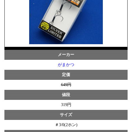
メーカー
がまかつ
定価
649円
値段
319円
サイズ
＃3/0(2ホン)