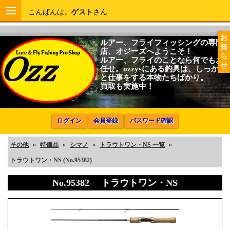
こんばんは。
ゲスト
さん
お
ルアー、フライフィッシングの専門
知
店、オジーズへようこそ！
ら
ルアー、フライのことなら何でもお
せ
任せ。ozzysにある釣具は、しっかり
と仕事をする本物たちばかり。
買取も実施中！
ログイン
会員登録
パスワード確認
その他
»
特価品
»
シマノ
»
トラウトワン・NS 一覧
»
トラウトワン・NS (No.95382)
No.95382 トラウトワン・NS