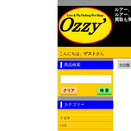
ルアー
ルアー
買取も
こんにちは。
ゲスト
さん
商品検索
その他
クリア
検 索
カテゴリー
ＴＯＰ
バス