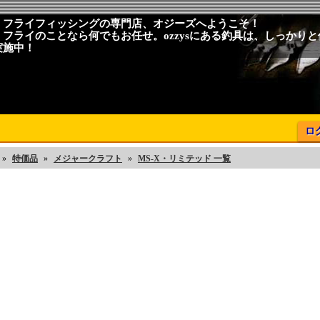
、フライフィッシングの専門店、オジーズへようこそ！
、フライのことなら何でもお任せ。ozzysにある釣具は、しっかり
実施中！
ロ
»
特価品
»
メジャークラフト
»
MS-X・リミテッド 一覧