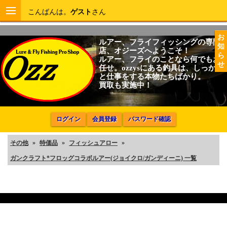
こんばんは。
ゲスト
さん
お
ルアー、フライフィッシングの専門
知
店、オジーズへようこそ！
ら
ルアー、フライのことなら何でもお
せ
任せ。ozzysにある釣具は、しっかり
と仕事をする本物たちばかり。
買取も実施中！
ログイン
会員登録
パスワード確認
その他
»
特価品
»
フィッシュアロー
»
ガンクラフト*フロッグコラボルアー(ジョイクロ/ガンディーニ) 一覧