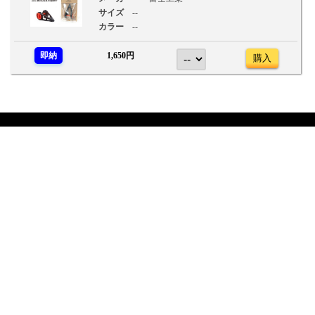
サイズ
--
カラー
--
即納
1,650円
購入