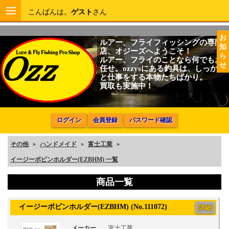
こんばんは。
ゲスト
さん
お
ルアー、フライフィッシングの専門
知
店、オジーズへようこそ！
ら
ルアー、フライのことなら何でもお
せ
任せ。ozzysにある釣具は、しっかり
と仕事をする本物たちばかり。
買取も実施中！
ログイン
会員登録
パスワード確認
その他
»
ハンドメイド
»
富士工業
»
イージーボビンホルダー(EZBHM) 一覧
商品一覧
イージーボビンホルダー(EZBHM) (No.111072)
詳細
メーカー
富士工業