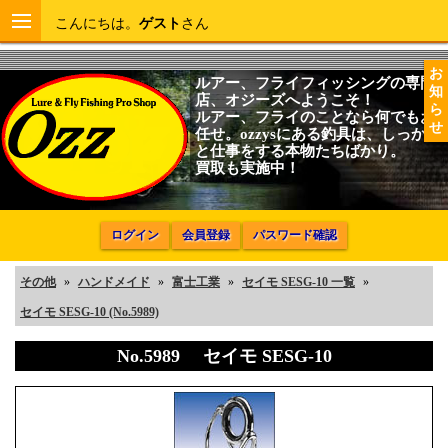
こんにちは。
ゲスト
さん
お
ルアー、フライフィッシングの専門
知
店、オジーズへようこそ！
ら
ルアー、フライのことなら何でもお
せ
任せ。ozzysにある釣具は、しっかり
と仕事をする本物たちばかり。
買取も実施中！
ログイン
会員登録
パスワード確認
その他
»
ハンドメイド
»
富士工業
»
セイモ SESG-10 一覧
»
セイモ SESG-10 (No.5989)
No.5989 セイモ SESG-10