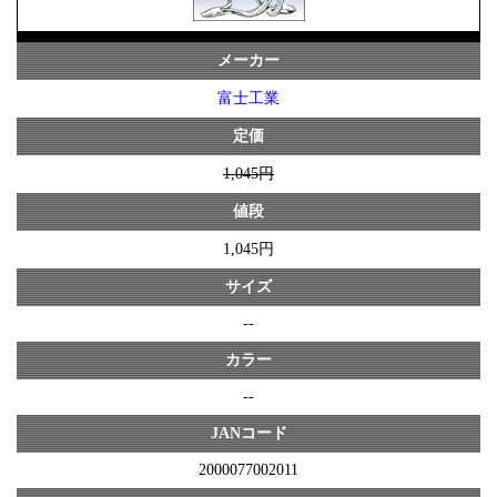
メーカー
富士工業
定価
1,045円
値段
1,045円
サイズ
--
カラー
--
JANコード
2000077002011