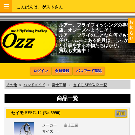
こんばんは。
ゲスト
さん
お
ルアー、フライフィッシングの専門
知
店、オジーズへようこそ！
ら
ルアー、フライのことなら何でもお
せ
任せ。ozzysにある釣具は、しっかり
と仕事をする本物たちばかり。
買取も実施中！
ログイン
会員登録
パスワード確認
その他
»
ハンドメイド
»
富士工業
»
セイモ SESG-12 一覧
商品一覧
セイモ SESG-12 (No.5990)
詳細
メーカー
富士工業
サイズ
--