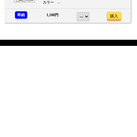
カラー
--
即納
1,100円
購入