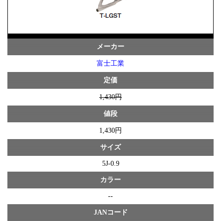
メーカー
富士工業
定価
1,430円
値段
1,430円
サイズ
5J-0.9
カラー
--
JANコード