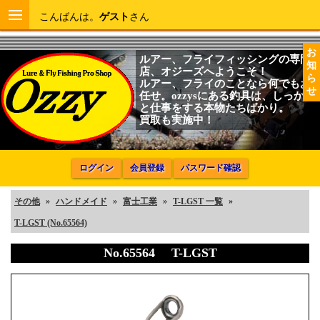
こんばんは。
ゲスト
さん
お
ルアー、フライフィッシングの専門
知
店、オジーズへようこそ！
ら
ルアー、フライのことなら何でもお
せ
任せ。ozzysにある釣具は、しっかり
と仕事をする本物たちばかり。
買取も実施中！
ログイン
会員登録
パスワード確認
その他
»
ハンドメイド
»
富士工業
»
T-LGST 一覧
»
T-LGST (No.65564)
No.65564 T-LGST