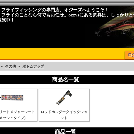
、フライフィッシングの専門店、オジーズへようこそ！
、フライのことなら何でもお任せ。ozzysにある釣具は、しっかり
実施中！
ロ
»
その他
»
ボトムアップ
商品名一覧
リートメジャーシート
ロッドホルダークイックショ
(メッシュタイプ)
ット
商品一覧