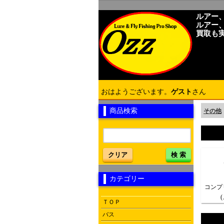
ルアー
ルアー
買取も
おはようございます。
ゲスト
さん
商品検索
その他
クリア
検 索
カテゴリー
コンプ
ＴＯＰ
バス