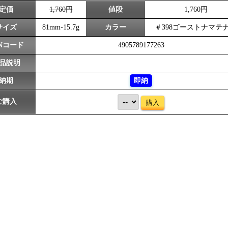
定価
1,760円
値段
1,760円
サイズ
81mm-15.7g
カラー
＃398ゴーストナマテ
ANコード
4905789177263
品説明
納期
即納
ご購入
購入