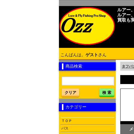
ルアー
ルアー
買取も
こんばんは。
ゲスト
さん
商品検索
タフバグ・
クリア
検 索
カテゴリー
ＴＯＰ
バス
メ