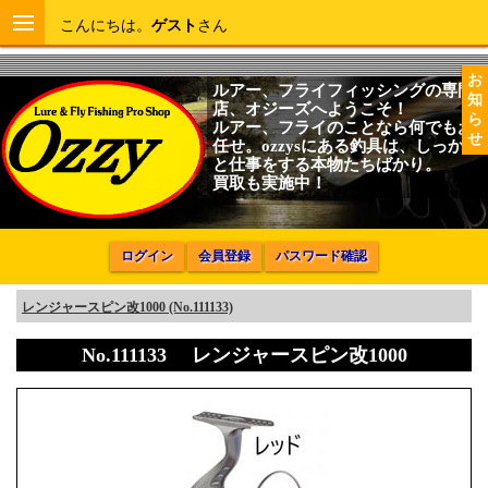
こんにちは。
ゲスト
さん
お
ルアー、フライフィッシングの専門
知
店、オジーズへようこそ！
ら
ルアー、フライのことなら何でもお
せ
任せ。ozzysにある釣具は、しっかり
と仕事をする本物たちばかり。
買取も実施中！
ログイン
会員登録
パスワード確認
レンジャースピン改1000 (No.111133)
No.111133 レンジャースピン改1000