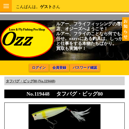
こんばんは。
ゲスト
さん
お
ルアー、フライフィッシングの専門
知
店、オジーズへようこそ！
ら
ルアー、フライのことなら何でもお
せ
任せ。ozzysにある釣具は、しっかり
と仕事をする本物たちばかり。
買取も実施中！
ログイン
会員登録
パスワード確認
タフバグ・ビッグ80 (No.119448)
No.119448 タフバグ・ビッグ80