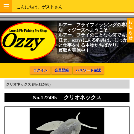
こんにちは。
ゲスト
さん
お
ルアー、フライフィッシングの専門
知
店、オジーズへようこそ！
ら
ルアー、フライのことなら何でもお
せ
任せ。ozzysにある釣具は、しっかり
と仕事をする本物たちばかり。
買取も実施中！
ログイン
会員登録
パスワード確認
クリオネックス (No.122495)
No.122495 クリオネックス