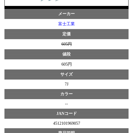
メーカー
富士工業
定価
605円
値段
605円
サイズ
7J
カラー
--
JANコード
4512101969057