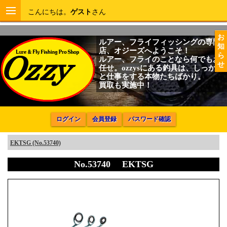
こんにちは。
ゲスト
さん
お
ルアー、フライフィッシングの専門
知
店、オジーズへようこそ！
ら
ルアー、フライのことなら何でもお
せ
任せ。ozzysにある釣具は、しっかり
と仕事をする本物たちばかり。
買取も実施中！
ログイン
会員登録
パスワード確認
EKTSG (No.53740)
No.53740 EKTSG