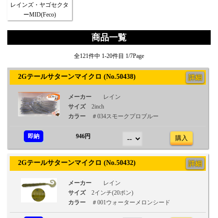
レインズ・ヤゴセクタ
ーMID(Feco)
商品一覧
全121件中 1-20件目 1/7Page
2Gテールサターンマイクロ (No.50438)
詳細
メーカー
レイン
サイズ
2inch
カラー
＃034スモークプロブルー
即納
946円
購入
2Gテールサターンマイクロ (No.50432)
詳細
メーカー
レイン
サイズ
2インチ(20ポン)
カラー
＃001ウォーターメロンシード