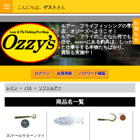
こんにちは。
ゲスト
さん
お
ルアー、フライフィッシングの専門
知
店、オジーズへようこそ！
ら
ルアー、フライのことなら何でもお
せ
任せ。ozzysにある釣具は、しっかり
と仕事をする本物たちばかり。
買取も実施中！
ログイン
会員登録
パスワード確認
レイン
»
バス
»
ソフトルアー
商品名一覧
2Gテールサターンマイ