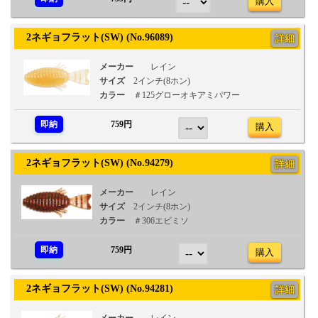
購入
2ネギョフラット(SW) (No.96089)
詳細
メーカー
レイン
サイズ
2インチ(8ホン)
カラー
＃125グローオキアミパワー
即納
759円
購入
2ネギョフラット(SW) (No.94279)
詳細
メーカー
レイン
サイズ
2インチ(8ホン)
カラー
＃306エビミソ
即納
759円
購入
2ネギョフラット(SW) (No.94281)
詳細