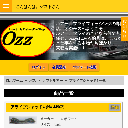
こんばんは。
ゲスト
さん
お
ルアー、フライフィッシングの専門
知
店、オジーズへようこそ！
ら
ルアー、フライのことなら何でもお
せ
任せ。ozzysにある釣具は、しっかり
と仕事をする本物たちばかり。
買取も実施中！
ログイン
会員登録
パスワード確認
ロボワーム
»
バス
»
ソフトルアー
»
アライブシャッド4 一覧
商品一覧
アライブシャッド4 (No.44962)
詳細
メーカー
ロボワーム
サイズ
4inch