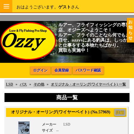
おはようございます。
ゲスト
さん
お
ルアー、フライフィッシングの専門
知
店、オジーズへようこそ！
ら
ルアー、フライのことなら何でもお
せ
任せ。ozzysにある釣具は、しっかり
と仕事をする本物たちばかり。
買取も実施中！
ログイン
会員登録
パスワード確認
LSD
»
バス
»
その他
»
オリジナル・オーリング(ワイヤーベイト) 一覧
商品一覧
オリジナル・オーリング(ワイヤーベイト) (No.57969)
詳細
メーカー
LSD
サイズ
--