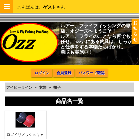
こんばんは。
ゲスト
さん
お
ルアー、フライフィッシングの専門
知
店、オジーズへようこそ！
ら
ルアー、フライのことなら何でもお
せ
任せ。ozzysにある釣具は、しっかり
と仕事をする本物たちばかり。
買取も実施中！
ログイン
会員登録
パスワード確認
アイビーライン
»
衣類
»
帽子
商品名一覧
ロゴイリメッシュキャ