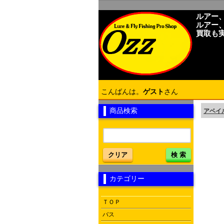
ルアー
ルアー
買取も
こんばんは。
ゲスト
さん
商品検索
アベイ
クリア
検 索
カテゴリー
ＴＯＰ
バス