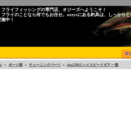
、フライフィッシングの専門店、オジーズへようこそ！
、フライのことなら何でもお任せ。ozzysにある釣具は、しっかり
実施中！
ロ
ル
»
ボート類
»
チューニングパーツ
»
abu2501Cハイスピードギア 一覧