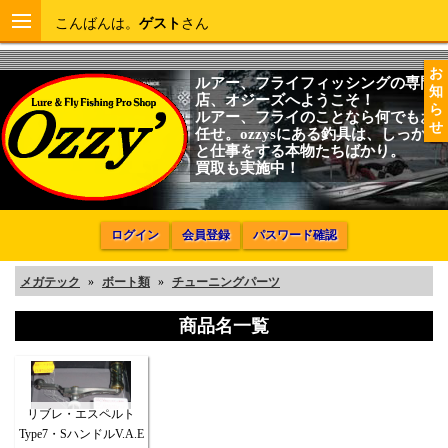
こんばんは。
ゲスト
さん
お
ルアー、フライフィッシングの専門
知
店、オジーズへようこそ！
ら
ルアー、フライのことなら何でもお
せ
任せ。ozzysにある釣具は、しっかり
と仕事をする本物たちばかり。
買取も実施中！
ログイン
会員登録
パスワード確認
メガテック
»
ボート類
»
チューニングパーツ
商品名一覧
リブレ・エスペルト
Type7・SハンドルV.A.E