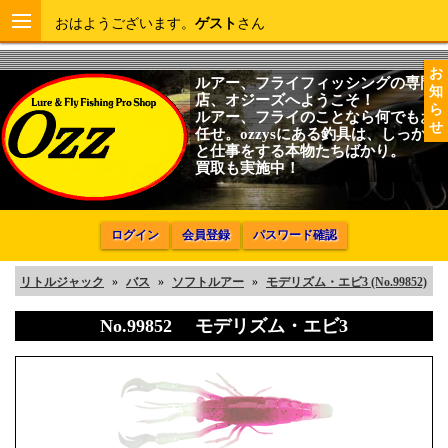
おはようございます。
ゲスト
さん
お
ルアー、フライフィッシングの専門
知
店、オジーズへようこそ！
ら
ルアー、フライのことなら何でもお
せ
任せ。ozzysにある釣具は、しっかり
と仕事をする本物たちばかり。
買取も実施中！
ログイン
会員登録
パスワード確認
リトルジャック
»
バス
»
ソフトルアー
»
モデリズム・エビ3 (No.99852)
No.99852 モデリズム・エビ3