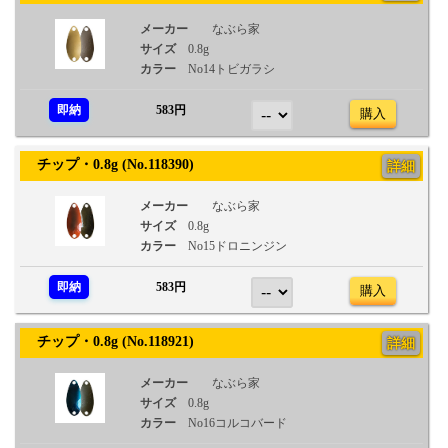
メーカー
なぶら家
サイズ
0.8g
カラー
No14トビガラシ
即納
583円
購入
チップ・0.8g (No.118390)
詳細
メーカー
なぶら家
サイズ
0.8g
カラー
No15ドロニンジン
即納
583円
購入
チップ・0.8g (No.118921)
詳細
メーカー
なぶら家
サイズ
0.8g
カラー
No16コルコバード