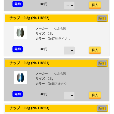
即納
583円
購入
チップ・0.8g (No.118922)
詳細
メーカー
なぶら家
サイズ
0.8g
カラー
No17Mtライノウ
即納
583円
購入
チップ・0.8g (No.118391)
詳細
メーカー
なぶら家
サイズ
0.8g
カラー
No18アオカク
即納
583円
購入
チップ・0.8g (No.118923)
詳細