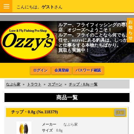
こんにちは。
ゲスト
さん
お
ルアー、フライフィッシングの専門
知
店、オジーズへようこそ！
ら
ルアー、フライのことなら何でもお
せ
任せ。ozzysにある釣具は、しっかり
と仕事をする本物たちばかり。
買取も実施中！
ログイン
会員登録
パスワード確認
なぶら家
»
トラウト
»
スプーン
»
チップ・0.8g 一覧
商品一覧
チップ・0.8g (No.118379)
詳細
メーカー
なぶら家
サイズ
0.8g