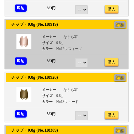
即納
583円
購入
チップ・0.8g (No.118919)
詳細
メーカー
なぶら家
サイズ
0.8g
カラー
No12ウスィーノ
即納
583円
購入
チップ・0.8g (No.118920)
詳細
メーカー
なぶら家
サイズ
0.8g
カラー
No13ウィード
即納
583円
購入
チップ・0.8g (No.118389)
詳細