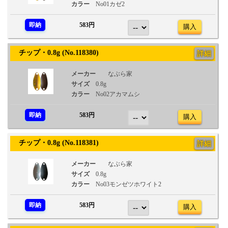
カラー
No01カゼ2
即納
583円
購入
チップ・0.8g (No.118380)
詳細
メーカー
なぶら家
サイズ
0.8g
カラー
No02アカマムシ
即納
583円
購入
チップ・0.8g (No.118381)
詳細
メーカー
なぶら家
サイズ
0.8g
カラー
No03モンゼツホワイト2
即納
583円
購入