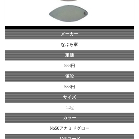
メーカー
なぶら家
定価
583円
値段
583円
サイズ
1.3g
カラー
No50アカミドグロー
JANコード