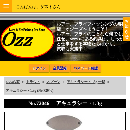
こんばんは。
ゲスト
さん
お
ルアー、フライフィッシングの専門
知
店、オジーズへようこそ！
ら
ルアー、フライのことなら何でもお
せ
任せ。ozzysにある釣具は、しっかり
と仕事をする本物たちばかり。
買取も実施中！
ログイン
会員登録
パスワード確認
なぶら家
»
トラウト
»
スプーン
»
アキュラシー・1.3g 一覧
»
アキュラシー・1.3g (No.72046)
No.72046 アキュラシー・1.3g