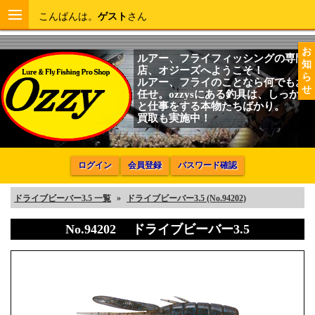
こんばんは。
ゲスト
さん
お
ルアー、フライフィッシングの専門
知
店、オジーズへようこそ！
ら
ルアー、フライのことなら何でもお
せ
任せ。ozzysにある釣具は、しっかり
と仕事をする本物たちばかり。
買取も実施中！
ログイン
会員登録
パスワード確認
ドライブビーバー3.5 一覧
»
ドライブビーバー3.5 (No.94202)
No.94202 ドライブビーバー3.5